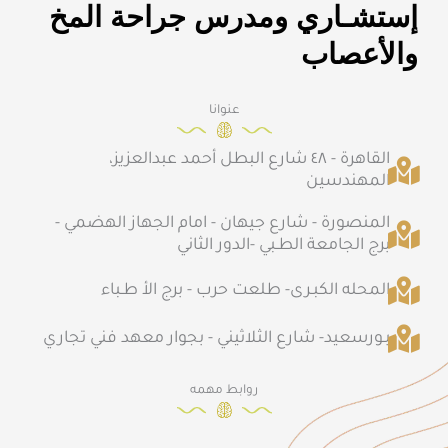
إستشـاري ومدرس جراحة المخ
والأعصاب
عنوانا
القاهرة - ٤٨ شارع البطل أحمد عبدالعزيز،
المهندسين
المنصورة - شارع جيهان - امام الجهاز الهضمي -
برج الجامعة الطـبي -الدور الثاني
المحله الكبـرى- طلعت حرب - برج الأ طـباء
بـورسعيد- شارع الثلاثيني - بجوار معهد فني تجاري
روابط مهمه