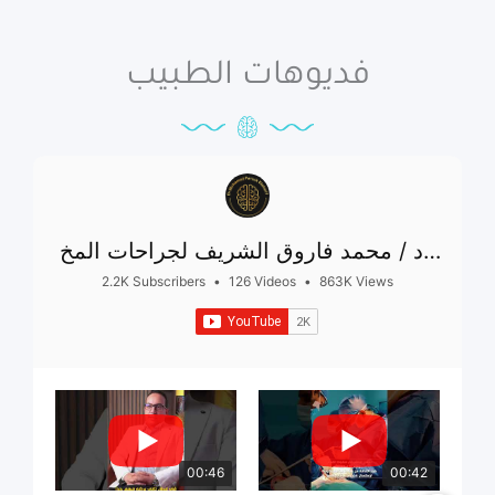
فديوهات الطبيب
ا.د / محمد فاروق الشريف لجراحات المخ
والاعصاب
2.2K Subscribers
•
126 Videos
•
863K Views
00:46
00:42