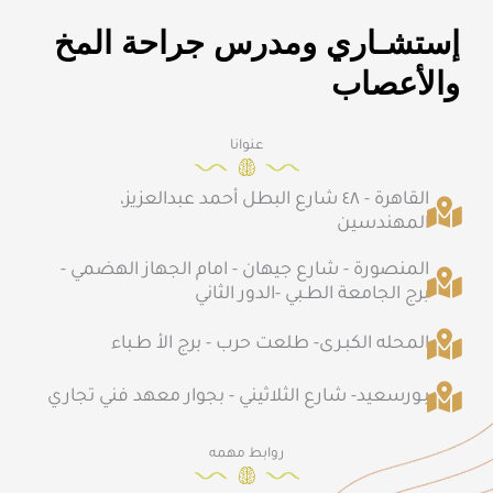
إستشـاري ومدرس جراحة المخ
والأعصاب
عنوانا
القاهرة - ٤٨ شارع البطل أحمد عبدالعزيز،
المهندسين
المنصورة - شارع جيهان - امام الجهاز الهضمي -
برج الجامعة الطـبي -الدور الثاني
المحله الكبـرى- طلعت حرب - برج الأ طـباء
بـورسعيد- شارع الثلاثيني - بجوار معهد فني تجاري
روابط مهمه