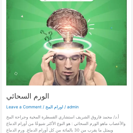
الورم السحائي
admin
/
اورام المخ
/
Leave a Comment
أ.د/ محمد فاروق الشريف استشاري القسطرة المخية وجراحة المخ
والأعصاب ماهو الورم السحائي : هو النوع الأكثر شيوعًا من أورام الدماغ
ويمثل ما يقرب من 30 بالمائة من كل أورام الدماغ. ورم الدماغ