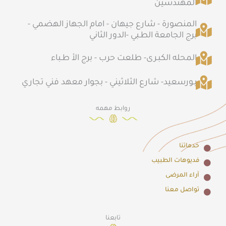
المهندسين
المنصورة - شارع جيهان - امام الجهاز الهضمي -
برج الجامعة الطـبي -الدور الثاني
المحله الكبـرى- طلعت حرب - برج الأ طـباء
بـورسعيد- شارع الثلاثيني - بجوار معهد فني تجاري
روابط مهمه
خدماتنا
فديوهات الطبيب
آراء المرضى
تواصل معنا
تابعنا