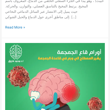
خبيث) ، وهو يبدأ في الجزء السفلي الخلفي من الدماغ، المعروف باسم
المخيخ. يرتبط المخيخ بالتناسق العضلي، والتوازن، والحركة.
حيث يميل إلى الانتشار عبر السائل الدماغي النخاعي
إلى مناطق أخرى حول الدماغ والحبل الشوكي. […]
Read More »
أورام
قاع
الجمجمة