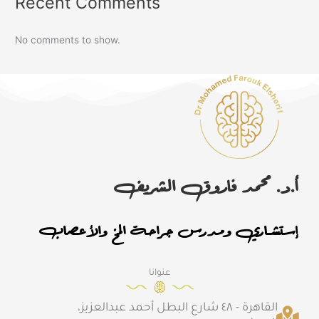
Recent Comments
No comments to show.
أ.د. محمد فاروق الشريف
إستشـاري ومدرس جراحة المخ والأعصاب
عنوانا
القاهرة - ٤٨ شارع البطل أحمد عبدالعزيز،