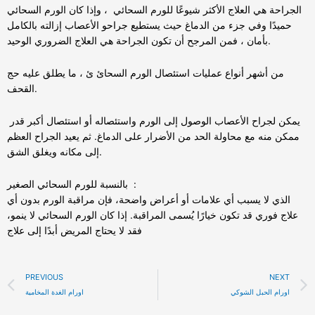
الجراحة هي العلاج الأكثر شيوعًا للورم السحائي ، وإذا كان الورم السحائي
حميدًا وفي جزء من الدماغ حيث يستطيع جراحو الأعصاب إزالته بالكامل
بأمان ، فمن المرجح أن تكون الجراحة هي العلاج الضروري الوحيد.
من أشهر أنواع عمليات استئصال الورم السحائ ئ ، ما يطلق عليه حج
القحف.
يمكن لجراح الأعصاب الوصول إلى الورم واستئصاله أو استئصال أكبر قدر
ممكن منه مع محاولة الحد من الأضرار على الدماغ. ثم يعيد الجراح العظم
إلى مكانه ويغلق الشق.
بالنسبة للورم السحائي الصغير :
الذي لا يسبب أي علامات أو أعراض واضحة، فإن مراقبة الورم بدون أي
علاج فوري قد تكون خيارًا يُسمى المراقبة. إذا كان الورم السحائي لا ينمو،
فقد لا يحتاج المريض أبدًا إلى علاج
Prev
PREVIOUS
NEXT
اورام الحبل الشوكي
اورام الغدة المخامية